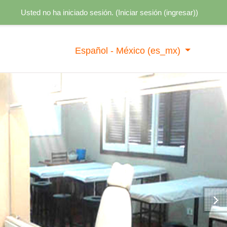
Usted no ha iniciado sesión. (
Iniciar sesión (ingresar)
)
Español - México ‎(es_mx)‎