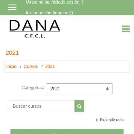
Usted no ha iniciado sesión. (
Saltar al contenido principal
Iniciar sesión (ingresar)
)
2021
Inicio
Cursos
2021
Categorías:
Buscar cursos
Buscar cursos
Expandir todo