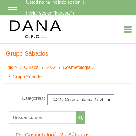
Usted no ha iniciado sesión. (
Saltar al contenido principal
Iniciar sesión (ingresar)
)
Grupo Sábados
Inicio
Cursos
2022
Cosmetología 2
Grupo Sábados
Categorías:
Buscar cursos
Buscar cursos
Cosmetología 2 - Sábados