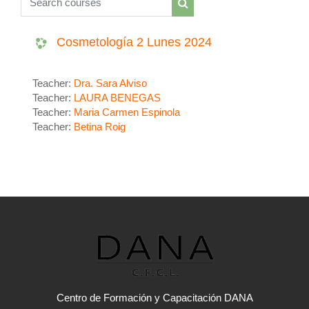
Search courses
Cosmetología 2 Lunes 2024
Teacher:
Dra. Sara Alviso
Teacher:
LAURA BENEGAS
Teacher:
Maria Carmen Espinola
Teacher:
Betina Roig
Centro de Formación y Capacitación DANA