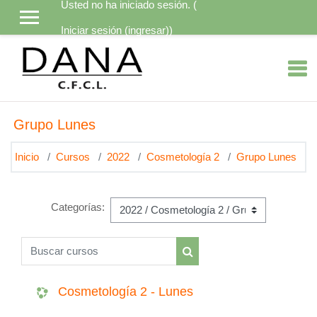
Usted no ha iniciado sesión. (
Saltar al contenido principal
Iniciar sesión (ingresar)
)
Grupo Lunes
Inicio
Cursos
2022
Cosmetología 2
Grupo Lunes
Categorías:
Buscar cursos
Buscar cursos
Cosmetología 2 - Lunes